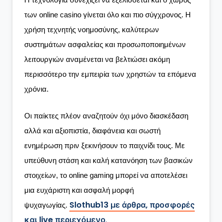
Η τεχνολογία συνεχίζει να εξελίσσεται και ο χώρος
των online casino γίνεται όλο και πιο σύγχρονος. Η
χρήση τεχνητής νοημοσύνης, καλύτερων
συστημάτων ασφαλείας και προσωποποιημένων
λειτουργιών αναμένεται να βελτιώσει ακόμη
περισσότερο την εμπειρία των χρηστών τα επόμενα
χρόνια.
Οι παίκτες πλέον αναζητούν όχι μόνο διασκέδαση
αλλά και αξιοπιστία, διαφάνεια και σωστή
ενημέρωση πριν ξεκινήσουν το παιχνίδι τους. Με
υπεύθυνη στάση και καλή κατανόηση των βασικών
στοιχείων, το online gaming μπορεί να αποτελέσει
μια ευχάριστη και ασφαλή μορφή
Slothub13 με άρθρα, προσφορές
ψυχαγωγίας.
και live περιεχόμενο
.