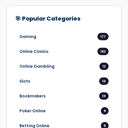
🎯 Popular Categories
Gaming
177
Online Casino
162
Online Gambling
12
Slots
10
Bookmakers
10
Poker Online
9
Betting Online
5