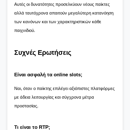
Αυτές οι δυνατότητες προσελκύουν νέους παίκτες
αλλά ταυτόχρονα απαιτούν μεγαλύτερη κατανόηση
των κανόνων και των χαρακτηριστικών κάθε
παιχνιδιού.
Συχνές Ερωτήσεις
Είναι ασφαλή τα online slots;
Ναι, όταν ο παίκτης επιλέγει αξιόπιστες πλατφόρμες
με άδεια λειτουργίας και σύγχρονα μέτρα
προστασίας.
Τι είναι το RTP;