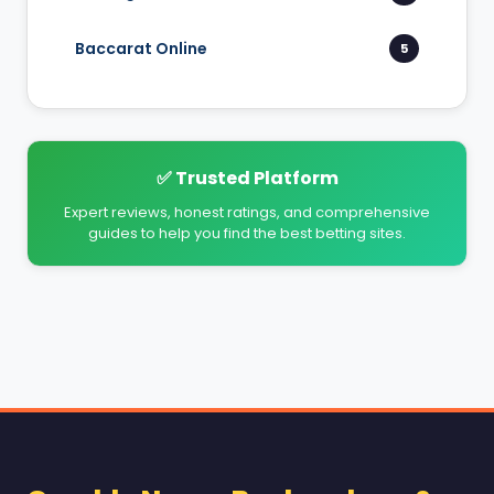
Baccarat Online
5
✅ Trusted Platform
Expert reviews, honest ratings, and comprehensive
guides to help you find the best betting sites.