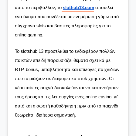
αυτό το περιβάλλον, το
slothub13.com
αποτελεί
ένα όνομα που συνδέεται με ενημέρωση γύρω από
σύγχρονα slots και βασικές πληροφορίες για το
online gaming.
Το slotshub 13 προσελκύει το ενδιαφέρον πολλών
παικτών επειδή παρουσιάζει θέματα σχετικά με
RTP, bonus, μεταβλητότητα και επιλογές παιχνιδιών
που ταιριάζουν σε διαφορετικά στυλ χρηστών. Οι
νέοι παίκτες συχνά δυσκολεύονται να κατανοήσουν
τους όρους και τις λειτουργίες ενός online casino, γι’
αυτό και η σωστή καθοδήγηση πριν από το παιχνίδι
θεωρείται ιδιαίτερα σημαντική.