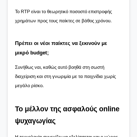
Το RTP είναι το θεωρητικό ποσοστό επιστροφής
χρημάτων προς τους παίκτες σε βάθος χρόνου.
Πρέπει οι νέοι παίκτες να ξεκινούν με
μικρό budget;
Συνήθως ναι, καθώς αυτό βοηθά στη σωστή
διαχείριση και στη γνωριμία με τα παιχνίδια χωρίς
μεγάλο ρίσκο.
Το μέλλον της ασφαλούς online
ψυχαγωγίας