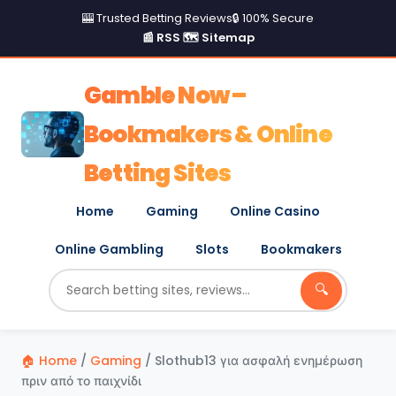
🎰 Trusted Betting Reviews
🔒 100% Secure
📰 RSS
🗺️ Sitemap
Gamble Now –
Bookmakers & Online
Betting Sites
Home
Gaming
Online Casino
Online Gambling
Slots
Bookmakers
🔍
🏠 Home
/
Gaming
/
Slothub13 για ασφαλή ενημέρωση
πριν από το παιχνίδι