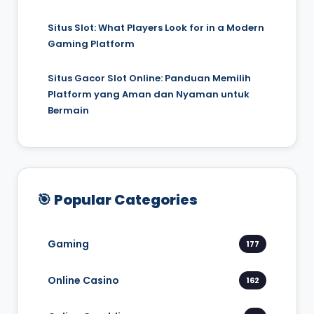
Situs Slot: What Players Look for in a Modern
Gaming Platform
Situs Gacor Slot Online: Panduan Memilih
Platform yang Aman dan Nyaman untuk
Bermain
🎯 Popular Categories
Gaming
177
Online Casino
162