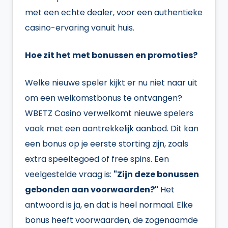
met een echte dealer, voor een authentieke
casino-ervaring vanuit huis.
Hoe zit het met bonussen en promoties?
Welke nieuwe speler kijkt er nu niet naar uit
om een welkomstbonus te ontvangen?
WBETZ Casino verwelkomt nieuwe spelers
vaak met een aantrekkelijk aanbod. Dit kan
een bonus op je eerste storting zijn, zoals
extra speeltegoed of free spins. Een
veelgestelde vraag is:
"Zijn deze bonussen
gebonden aan voorwaarden?"
Het
antwoord is ja, en dat is heel normaal. Elke
bonus heeft voorwaarden, de zogenaamde