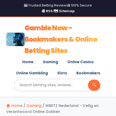
🎰 Trusted Betting Reviews
🔒 100% Secure
📰 RSS
🗺️ Sitemap
Gamble Now –
Bookmakers & Online
Betting Sites
Home
Gaming
Online Casino
Online Gambling
Slots
Bookmakers
🔍
🏠 Home
/
Gaming
/
WBETZ Nederland – Veilig en
Verantwoord Online Gokken