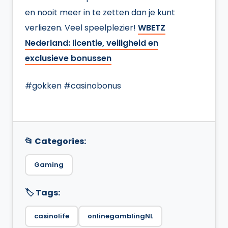
en nooit meer in te zetten dan je kunt
verliezen. Veel speelplezier!
WBETZ
Nederland: licentie, veiligheid en
exclusieve bonussen
#gokken #casinobonus
📂 Categories:
Gaming
🏷️ Tags:
casinolife
onlinegamblingNL