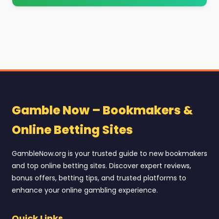
Gamble Now – Bookmakers &
Online Betting Sites
GambleNow.org is your trusted guide to new bookmakers
and top online betting sites. Discover expert reviews,
bonus offers, betting tips, and trusted platforms to
enhance your online gambling experience.
Quick Links