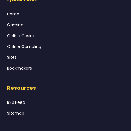
Home
Gaming
Online Casino
Online Gambling
Slots
Bookmakers
Resources
RSS Feed
Sitemap