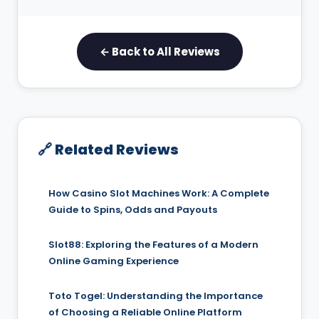
← Back to All Reviews
🔗 Related Reviews
How Casino Slot Machines Work: A Complete
Guide to Spins, Odds and Payouts
Slot88: Exploring the Features of a Modern
Online Gaming Experience
Toto Togel: Understanding the Importance
of Choosing a Reliable Online Platform