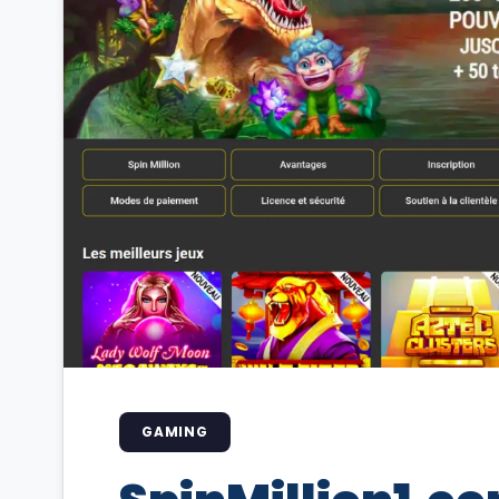
GAMING