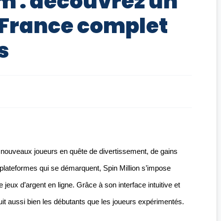
m : découvrez un
 France complet
s
 nouveaux joueurs en quête de divertissement, de gains
 plateformes qui se démarquent, Spin Million s’impose
eux d’argent en ligne. Grâce à son interface intuitive et
uit aussi bien les débutants que les joueurs expérimentés.