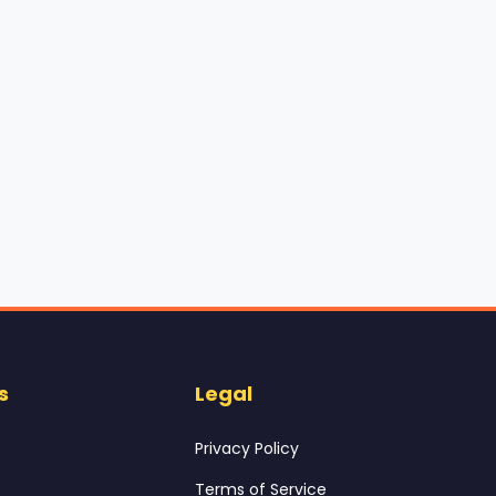
s
Legal
Privacy Policy
Terms of Service