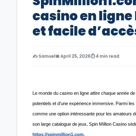
SpinMillion1.co
casino en ligne
et facile d’accè
✍️ Samuel
📅 April 25, 2026
⏱️ 4 min read
Le monde du casino en ligne attire chaque année de
potentiels et d’une expérience immersive. Parmi les
comme une option intéressante pour les amateurs de j
son large catalogue de jeux, Spin Million Casino séd
https://spinmillion1.com.