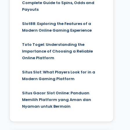
Complete Guide to Spins, Odds and
Payouts
Slot88: Exploring the Features of a
Modern Online Gaming Experience
Toto Togel: Understanding the
Importance of Choosing a Reliable
Online Platform
Situs Slot: What Players Look for in a
Modern Gaming Platform
Situs Gacor Slot Online: Panduan
Memilih Platform yang Aman dan
Nyaman untuk Bermain