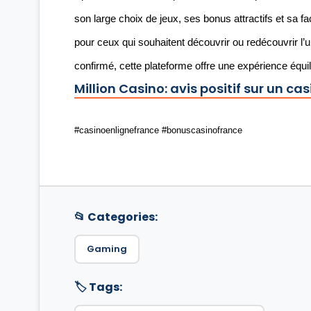
son large choix de jeux, ses bonus attractifs et sa faci
pour ceux qui souhaitent découvrir ou redécouvrir l’
confirmé, cette plateforme offre une expérience équil
Million Casino: avis positif sur un ca
#casinoenlignefrance #bonuscasinofrance
📂 Categories:
Gaming
🏷️ Tags: