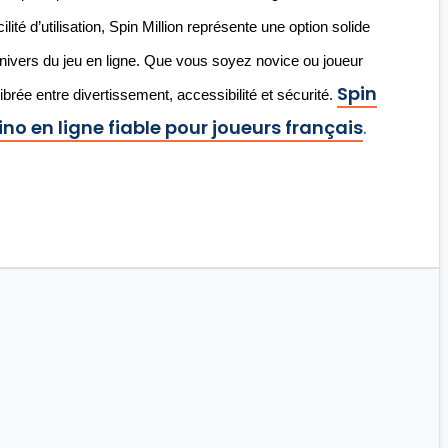
lité d’utilisation, Spin Million représente une option solide
univers du jeu en ligne. Que vous soyez novice ou joueur
Spin
ibrée entre divertissement, accessibilité et sécurité.
sino en ligne fiable pour joueurs français
.