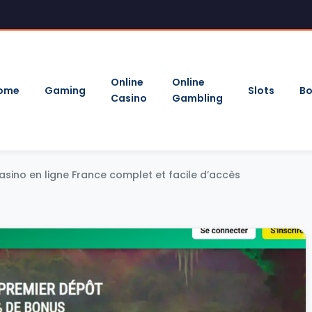
Online
Online
ome
Gaming
Slots
B
Casino
Gambling
casino en ligne France complet et facile d’accès