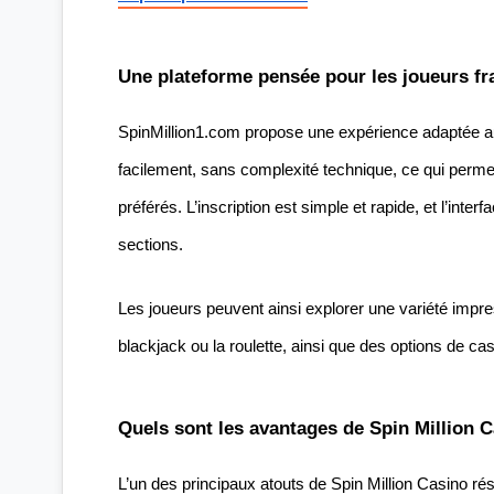
Une plateforme pensée pour les joueurs fr
SpinMillion1.com propose une expérience adaptée au
facilement, sans complexité technique, ce qui permet
préférés. L’inscription est simple et rapide, et l’interfa
sections.
Les joueurs peuvent ainsi explorer une variété imp
blackjack ou la roulette, ainsi que des options de ca
Quels sont les avantages de Spin Million 
L’un des principaux atouts de Spin Million Casino ré