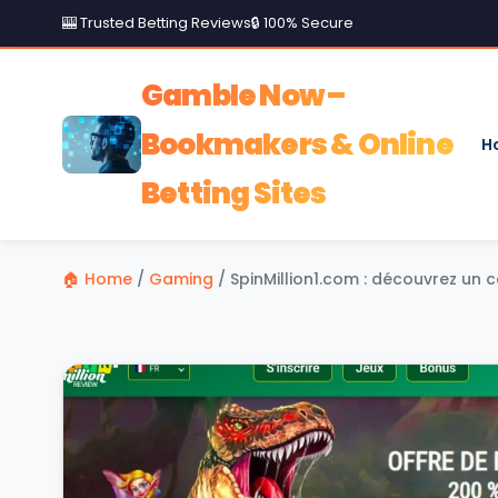
🎰 Trusted Betting Reviews
🔒 100% Secure
Gamble Now –
Bookmakers & Online
H
Betting Sites
🏠 Home
/
Gaming
/
SpinMillion1.com : découvrez un 