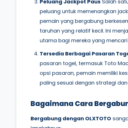
Peluang Jackpot Paus
Salah satu
peluang untuk memenangkan jackp
pemain yang bergabung berkese
taruhan yang relatif kecil. Ini men
utama bagi mereka yang mencari
Tersedia Berbagai Pasaran Tog
pasaran togel, termasuk Toto Ma
opsi pasaran, pemain memiliki ke
paling sesuai dengan strategi dan
Bagaimana Cara Bergabu
Bergabung dengan OLXTOTO
sangat