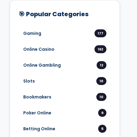
🎯 Popular Categories
Gaming
177
Online Casino
162
Online Gambling
12
Slots
10
Bookmakers
10
Poker Online
9
Betting Online
5