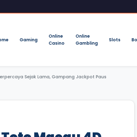
Online
Online
ome
Gaming
Slots
B
Casino
Gambling
Terpercaya Sejak Lama, Gampang Jackpot Paus