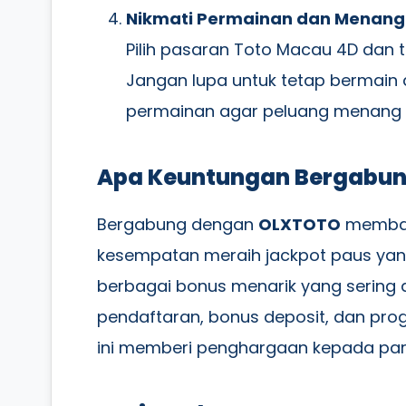
Nikmati Permainan dan Menang
Pilih pasaran Toto Macau 4D dan 
Jangan lupa untuk tetap bermain 
permainan agar peluang menang 
Apa Keuntungan Bergabu
Bergabung dengan
OLXTOTO
membaw
kesempatan meraih jackpot paus yan
berbagai bonus menarik yang sering di
pendaftaran, bonus deposit, dan prog
ini memberi penghargaan kepada par