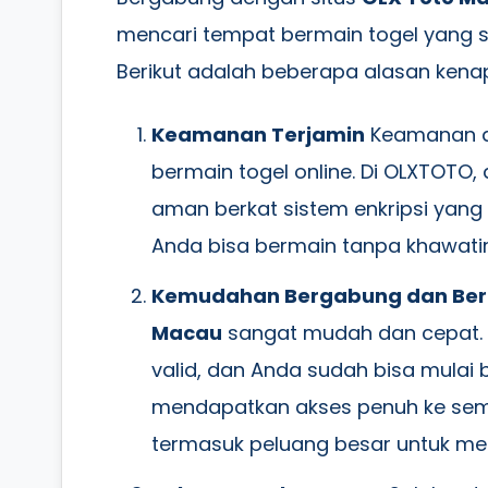
mencari tempat bermain togel yang s
Berikut adalah beberapa alasan kenapa
Keamanan Terjamin
Keamanan ad
bermain togel online. Di OLXTOTO,
aman berkat sistem enkripsi yang 
Anda bisa bermain tanpa khawatir
Kemudahan Bergabung dan Be
Macau
sangat mudah dan cepat. C
valid, dan Anda sudah bisa mulai
mendapatkan akses penuh ke semu
termasuk peluang besar untuk mer