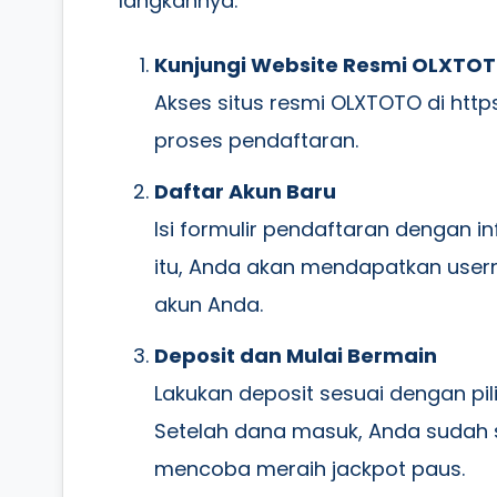
langkahnya:
Kunjungi Website Resmi OLXTO
Akses situs resmi OLXTOTO di htt
proses pendaftaran.
Daftar Akun Baru
Isi formulir pendaftaran dengan i
itu, Anda akan mendapatkan use
akun Anda.
Deposit dan Mulai Bermain
Lakukan deposit sesuai dengan pi
Setelah dana masuk, Anda sudah 
mencoba meraih jackpot paus.