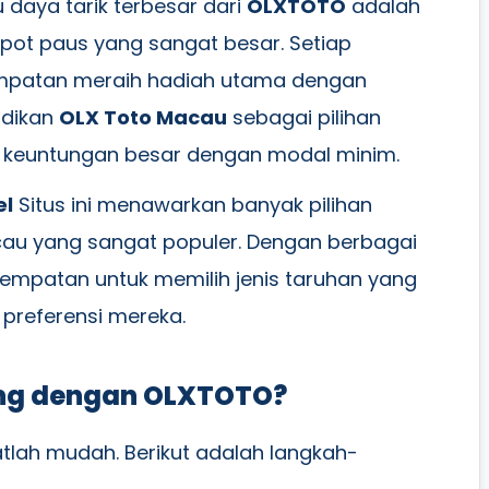
 daya tarik terbesar dari
OLXTOTO
adalah
ot paus yang sangat besar. Setiap
mpatan meraih hadiah utama dengan
jadikan
OLX Toto Macau
sebagai pilihan
 keuntungan besar dengan modal minim.
el
Situs ini menawarkan banyak pilihan
cau yang sangat populer. Dengan berbagai
sempatan untuk memilih jenis taruhan yang
 preferensi mereka.
ng dengan OLXTOTO?
lah mudah. Berikut adalah langkah-