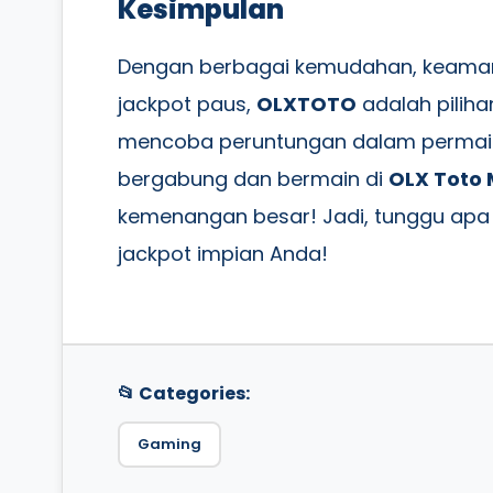
Kesimpulan
Dengan berbagai kemudahan, keaman
jackpot paus,
OLXTOTO
adalah piliha
mencoba peruntungan dalam permain
bergabung dan bermain di
OLX Toto
kemenangan besar! Jadi, tunggu apa 
jackpot impian Anda!
📂 Categories:
Gaming