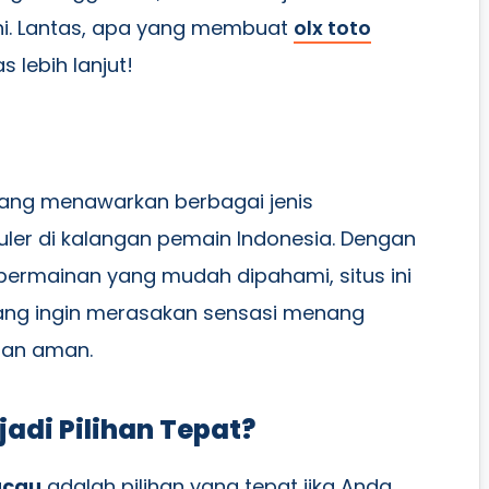
ni. Lantas, apa yang membuat
olx toto
 lebih lanjut!
yang menawarkan berbagai jenis
ler di kalangan pemain Indonesia. Dengan
permainan yang mudah dipahami, situs ini
yang ingin merasakan sensasi menang
dan aman.
adi Pilihan Tepat?
acau
adalah pilihan yang tepat jika Anda