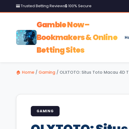
🎰 Trusted Betting Reviews
🔒 100% Secure
Gamble Now –
Bookmakers & Online
H
Betting Sites
🏠 Home
/
Gaming
/
OLXTOTO: Situs Toto Macau 4D 
GAMING