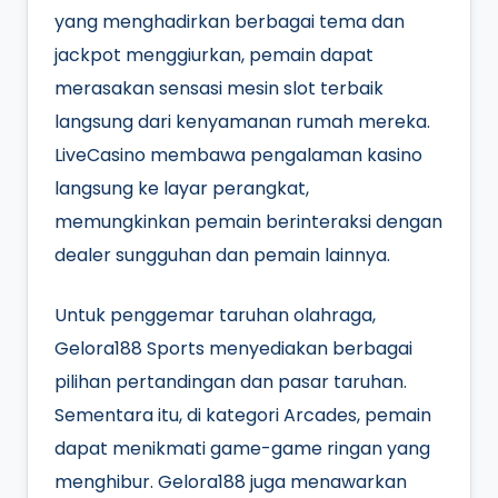
yang menghadirkan berbagai tema dan
jackpot menggiurkan, pemain dapat
merasakan sensasi mesin slot terbaik
langsung dari kenyamanan rumah mereka.
LiveCasino membawa pengalaman kasino
langsung ke layar perangkat,
memungkinkan pemain berinteraksi dengan
dealer sungguhan dan pemain lainnya.
Untuk penggemar taruhan olahraga,
Gelora188 Sports menyediakan berbagai
pilihan pertandingan dan pasar taruhan.
Sementara itu, di kategori Arcades, pemain
dapat menikmati game-game ringan yang
menghibur. Gelora188 juga menawarkan