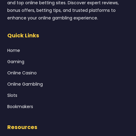
and top online betting sites. Discover expert reviews,
bonus offers, betting tips, and trusted platforms to
enhance your online gambling experience.
Quick Links
Home
Gaming
Online Casino
Online Gambling
Slots
Bookmakers
Resources