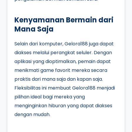
Kenyamanan Bermain dari
Mana Saja
Selain dari komputer, Gelora188 juga dapat
diakses melalui perangkat seluler. Dengan
aplikasi yang dioptimalkan, pemain dapat
menikmati game favorit mereka secara
praktis dari mana saja dan kapan saja.
Fleksibilitas ini membuat Gelora188 menjadi
pilihan ideal bagi mereka yang
menginginkan hiburan yang dapat diakses
dengan mudah.