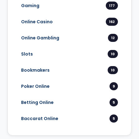
Gaming
177
Online Casino
162
Online Gambling
12
Slots
10
Bookmakers
10
Poker Online
9
Betting Online
5
Baccarat Online
5