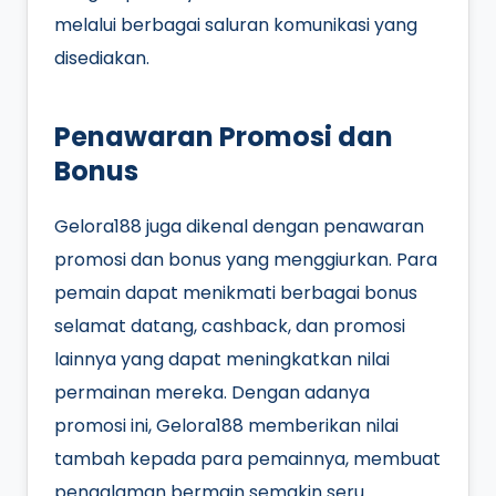
melalui berbagai saluran komunikasi yang
disediakan.
Penawaran Promosi dan
Bonus
Gelora188 juga dikenal dengan penawaran
promosi dan bonus yang menggiurkan. Para
pemain dapat menikmati berbagai bonus
selamat datang, cashback, dan promosi
lainnya yang dapat meningkatkan nilai
permainan mereka. Dengan adanya
promosi ini, Gelora188 memberikan nilai
tambah kepada para pemainnya, membuat
pengalaman bermain semakin seru.