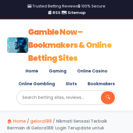
🎰 Trusted Betting Reviews
🔒 100% Secure
📰 RSS
🗺️ Sitemap
Gamble Now –
Bookmakers & Online
Betting Sites
Home
Gaming
Online Casino
Online Gambling
Slots
Bookmakers
🔍
🏠 Home
/
gelora188
/
Nikmati Sensasi Terbaik
Bermain di Gelora188: Login Terupdate untuk