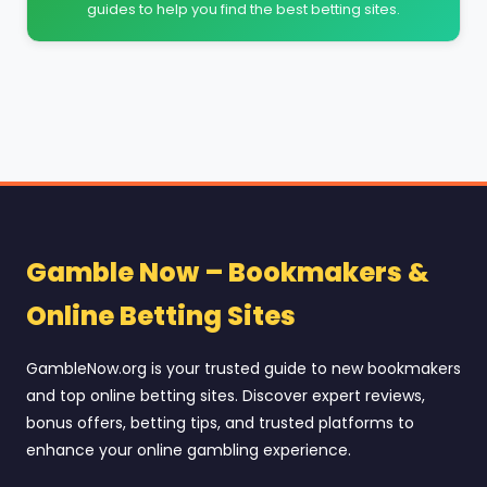
guides to help you find the best betting sites.
Gamble Now – Bookmakers &
Online Betting Sites
GambleNow.org is your trusted guide to new bookmakers
and top online betting sites. Discover expert reviews,
bonus offers, betting tips, and trusted platforms to
enhance your online gambling experience.