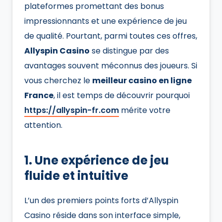
plateformes promettant des bonus
impressionnants et une expérience de jeu
de qualité. Pourtant, parmi toutes ces offres,
Allyspin Casino
se distingue par des
avantages souvent méconnus des joueurs. Si
vous cherchez le
meilleur casino en ligne
France
, il est temps de découvrir pourquoi
https://allyspin-fr.com
mérite votre
attention.
1. Une expérience de jeu
fluide et intuitive
L’un des premiers points forts d’Allyspin
Casino réside dans son interface simple,