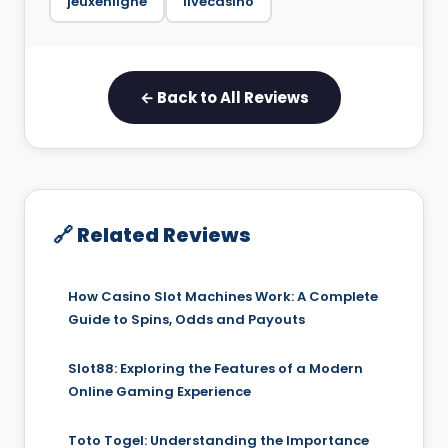
jeuxenligne
livecasino
← Back to All Reviews
🔗 Related Reviews
How Casino Slot Machines Work: A Complete
Guide to Spins, Odds and Payouts
Slot88: Exploring the Features of a Modern
Online Gaming Experience
Toto Togel: Understanding the Importance