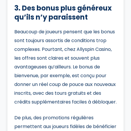
3. Des bonus plus généreux
qu’ils n’y paraissent
Beaucoup de joueurs pensent que les bonus
sont toujours assortis de conditions trop
complexes. Pourtant, chez Allyspin Casino,
les offres sont claires et souvent plus
avantageuses qu’ailleurs. Le bonus de
bienvenue, par exemple, est conçu pour
donner un réel coup de pouce aux nouveaux
inscrits, avec des tours gratuits et des
crédits supplémentaires faciles à débloquer.
De plus, des promotions régulières
permettent aux joueurs fidèles de bénéficier