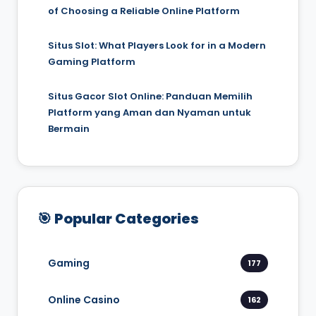
of Choosing a Reliable Online Platform
Situs Slot: What Players Look for in a Modern
Gaming Platform
Situs Gacor Slot Online: Panduan Memilih
Platform yang Aman dan Nyaman untuk
Bermain
🎯 Popular Categories
Gaming
177
Online Casino
162