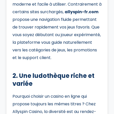
moderne et facile à utiliser. Contrairement à
certains sites surchargés,
allyspin-fr.com
propose une navigation fluide permettant
de trouver rapidement vos jeux favoris. Que
vous soyez débutant ou joueur expérimenté,
la plateforme vous guide naturellement
vers les catégories de jeux, les promotions
et le support client.
2. Une ludothèque riche et
variée
Pourquoi choisir un casino en ligne qui
propose toujours les mêmes titres ? Chez
Allyspin Casino, la diversité est au rendez-