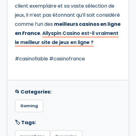
client exemplaire et sa vaste sélection de
jeux, il n’est pas étonnant qu’il soit considéré
comme l’un des
meilleurs casinos en ligne
en France
.
Allyspin Casino est-il vraiment
le meilleur site de jeux en ligne ?
#casinofiable #casinofrance
📂 Categories:
Gaming
🏷️ Tags: