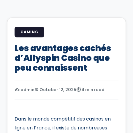
GAMING
Les avantages cachés
d’Allyspin Casino que
peu connaissent
✍️ admin
📅 October 12, 2025
⏱️ 4 min read
Dans le monde compétitif des casinos en
ligne en France, il existe de nombreuses