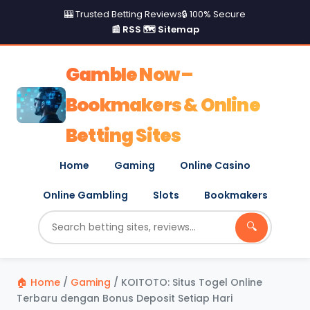
🎰 Trusted Betting Reviews
🔒 100% Secure
📰 RSS
🗺️ Sitemap
Gamble Now –
Bookmakers & Online
Betting Sites
Home
Gaming
Online Casino
Online Gambling
Slots
Bookmakers
🔍
🏠 Home
/
Gaming
/
KOITOTO: Situs Togel Online
Terbaru dengan Bonus Deposit Setiap Hari