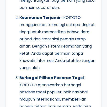
menguntungkan bagi pemain yang suka
bermain secara rutin.
Keamanan Terjamin
: KOITOTO
menggunakan teknologi enkripsi tingkat
tinggi untuk memastikan bahwa data
pribadi dan transaksi pemain tetap
aman. Dengan sistem keamanan yang
ketat, Anda dapat bermain tanpa
khawatir informasi Anda jatuh ke tangan
yang salah.
Berbagai Pilihan Pasaran Togel
:
KOITOTO menawarkan berbagai
pasaran togel populer, baik nasional
maupun internasional, memberikan
banyak pilihan bagi pemain. Anda bisa