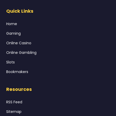
Quick Links
Home
Gaming
Online Casino
Online Gambling
Slots
Bookmakers
Resources
RSS Feed
Sitemap