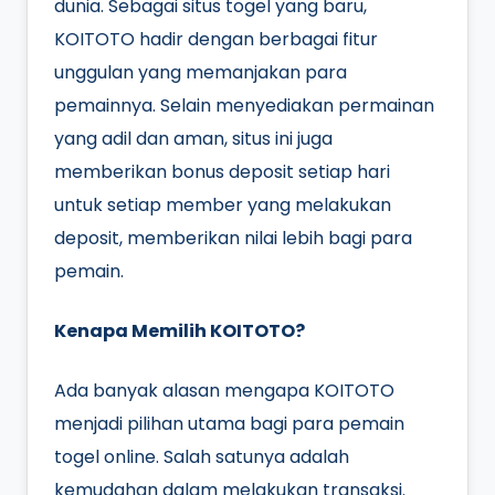
dunia. Sebagai situs togel yang baru,
KOITOTO hadir dengan berbagai fitur
unggulan yang memanjakan para
pemainnya. Selain menyediakan permainan
yang adil dan aman, situs ini juga
memberikan bonus deposit setiap hari
untuk setiap member yang melakukan
deposit, memberikan nilai lebih bagi para
pemain.
Kenapa Memilih KOITOTO?
Ada banyak alasan mengapa KOITOTO
menjadi pilihan utama bagi para pemain
togel online. Salah satunya adalah
kemudahan dalam melakukan transaksi.