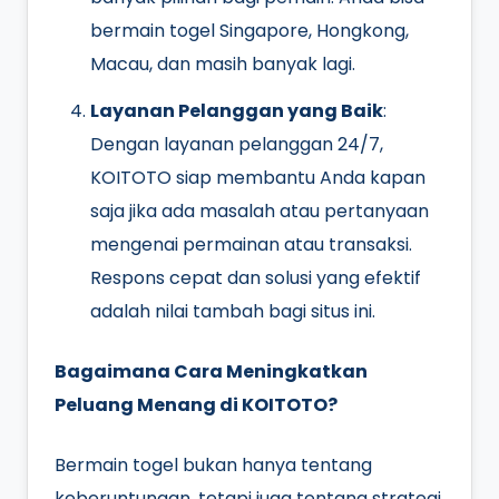
bermain togel Singapore, Hongkong,
Macau, dan masih banyak lagi.
Layanan Pelanggan yang Baik
:
Dengan layanan pelanggan 24/7,
KOITOTO siap membantu Anda kapan
saja jika ada masalah atau pertanyaan
mengenai permainan atau transaksi.
Respons cepat dan solusi yang efektif
adalah nilai tambah bagi situs ini.
Bagaimana Cara Meningkatkan
Peluang Menang di KOITOTO?
Bermain togel bukan hanya tentang
keberuntungan, tetapi juga tentang strategi.