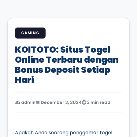
GAMING
KOITOTO: Situs Togel
Online Terbaru dengan
Bonus Deposit Setiap
Hari
✍️ admin
📅 December 3, 2024
⏱️ 3 min read
Apakah Anda seorang penggemar togel