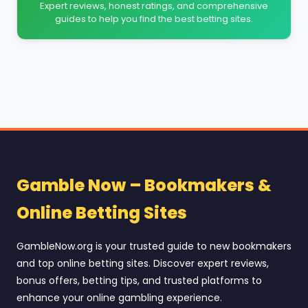
Expert reviews, honest ratings, and comprehensive
guides to help you find the best betting sites.
Gamble Now – Bookmakers &
Online Betting Sites
GambleNow.org is your trusted guide to new bookmakers
and top online betting sites. Discover expert reviews,
bonus offers, betting tips, and trusted platforms to
enhance your online gambling experience.