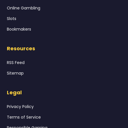
Online Gambling
Slots
Bookmakers
Resources
RSS Feed
Sitemap
Legal
Privacy Policy
Terms of Service
Responsible Gaming