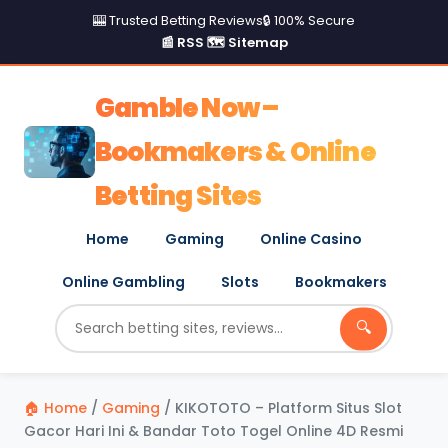
🎰 Trusted Betting Reviews
🔒 100% Secure
📰 RSS
🗺️ Sitemap
Gamble Now –
Bookmakers & Online
Betting Sites
Home
Gaming
Online Casino
Online Gambling
Slots
Bookmakers
🔍
🏠 Home
/
Gaming
/
KIKOTOTO – Platform Situs Slot
Gacor Hari Ini & Bandar Toto Togel Online 4D Resmi