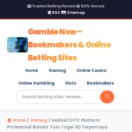
🎰 Trusted Betting Reviews
🔒 100% Secure
📰 RSS
🗺️ Sitemap
Gamble Now –
Bookmakers & Online
Betting Sites
Home
Gaming
Online Casino
Online Gambling
Slots
Bookmakers
🔍
🏠 Home
/
Gaming
/
HARGATOTO: Platform
Profesional Bandar Toto Togel 4D Terpercaya