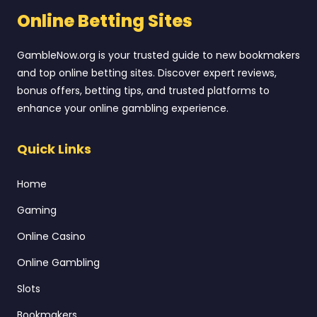
Online Betting Sites
GambleNow.org is your trusted guide to new bookmakers
and top online betting sites. Discover expert reviews,
bonus offers, betting tips, and trusted platforms to
enhance your online gambling experience.
Quick Links
Home
Gaming
Online Casino
Online Gambling
Slots
Bookmakers