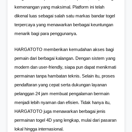
kemenangan yang maksimal. Platform ini telah
dikenal luas sebagai salah satu markas bandar togel
terpercaya yang menawarkan berbagai keuntungan
menarik bagi para penggunanya.
HARGATOTO memberikan kemudahan akses bagi
pemain dari berbagai kalangan. Dengan sistem yang
modern dan user-friendly, siapa pun dapat menikmati
permainan tanpa hambatan teknis. Selain itu, proses
pendaftaran yang cepat serta dukungan layanan
pelanggan 24 jam membuat pengalaman bermain
menjadi lebih nyaman dan efisien. Tidak hanya itu,
HARGATOTO juga menawarkan berbagai jenis
permainan togel 4D yang lengkap, mulai dari pasaran
lokal hingga internasional.