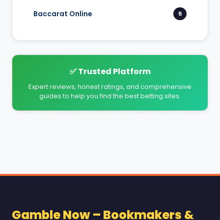
Baccarat Online
5
✅ Trusted Platform
Expert reviews, honest ratings, and comprehensive
guides to help you find the best betting sites.
Gamble Now – Bookmakers &