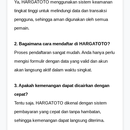
Ya, HARGATOTO menggunakan sistem keamanan
tingkat tinggi untuk melindungi data dan transaksi
pengguna, sehingga aman digunakan oleh semua
pemain.
2. Bagaimana cara mendaftar di HARGATOTO?
Proses pendaftaran sangat mudah. Anda hanya perlu
mengisi formulir dengan data yang valid dan akun
akan langsung aktif dalam waktu singkat.
3. Apakah kemenangan dapat dicairkan dengan
cepat?
Tentu saja. HARGATOTO dikenal dengan sistem
pembayaran yang cepat dan tanpa hambatan,
sehingga kemenangan dapat langsung diterima.