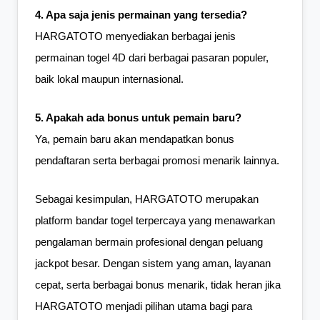
4. Apa saja jenis permainan yang tersedia?
HARGATOTO menyediakan berbagai jenis
permainan togel 4D dari berbagai pasaran populer,
baik lokal maupun internasional.
5. Apakah ada bonus untuk pemain baru?
Ya, pemain baru akan mendapatkan bonus
pendaftaran serta berbagai promosi menarik lainnya.
Sebagai kesimpulan, HARGATOTO merupakan
platform bandar togel terpercaya yang menawarkan
pengalaman bermain profesional dengan peluang
jackpot besar. Dengan sistem yang aman, layanan
cepat, serta berbagai bonus menarik, tidak heran jika
HARGATOTO menjadi pilihan utama bagi para