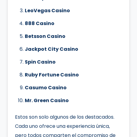
LeoVegas Casino
888 Casino
Betsson Casino
Jackpot City Casino
Spin Casino
Ruby Fortune Casino
Casumo Casino
Mr. Green Casino
Estos son solo algunos de los destacados.
Cada uno ofrece una experiencia única,
pero todos comparten el compromiso de