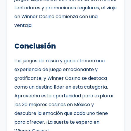
tentadores y promociones regulares, el viaje
en Winner Casino comienza con una
ventaja.
Conclusión
Los juegos de rasca y gana ofrecen una
experiencia de juego emocionante y
gratificante, y Winner Casino se destaca
como un destino líder en esta categoría.
Aprovecha esta oportunidad para explorar
los 30 mejores casinos en México y
descubre la emoción que cada uno tiene
para ofrecer. ¡La suerte te espera en
Winner Casino!