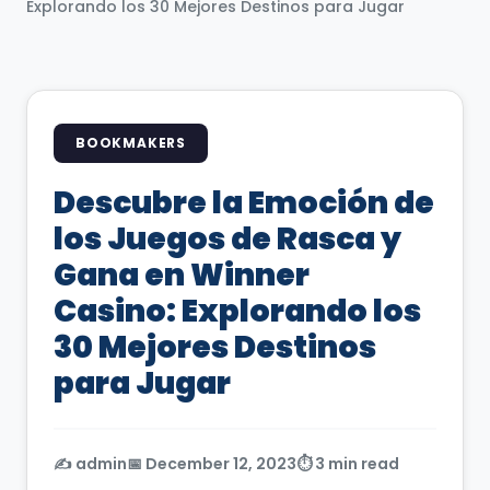
Explorando los 30 Mejores Destinos para Jugar
BOOKMAKERS
Descubre la Emoción de
los Juegos de Rasca y
Gana en Winner
Casino: Explorando los
30 Mejores Destinos
para Jugar
✍️ admin
📅 December 12, 2023
⏱️ 3 min read