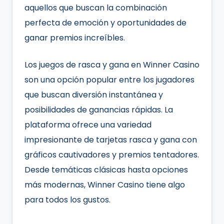
aquellos que buscan la combinación
perfecta de emoción y oportunidades de
ganar premios increíbles.
Los juegos de rasca y gana en Winner Casino
son una opción popular entre los jugadores
que buscan diversión instantánea y
posibilidades de ganancias rápidas. La
plataforma ofrece una variedad
impresionante de tarjetas rasca y gana con
gráficos cautivadores y premios tentadores.
Desde temáticas clásicas hasta opciones
más modernas, Winner Casino tiene algo
para todos los gustos.