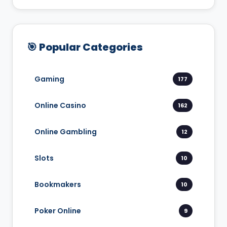
🎯 Popular Categories
Gaming
177
Online Casino
162
Online Gambling
12
Slots
10
Bookmakers
10
Poker Online
9