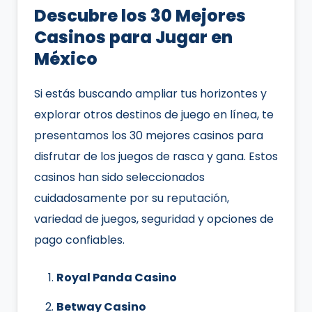
Descubre los 30 Mejores
Casinos para Jugar en
México
Si estás buscando ampliar tus horizontes y
explorar otros destinos de juego en línea, te
presentamos los 30 mejores casinos para
disfrutar de los juegos de rasca y gana. Estos
casinos han sido seleccionados
cuidadosamente por su reputación,
variedad de juegos, seguridad y opciones de
pago confiables.
Royal Panda Casino
Betway Casino