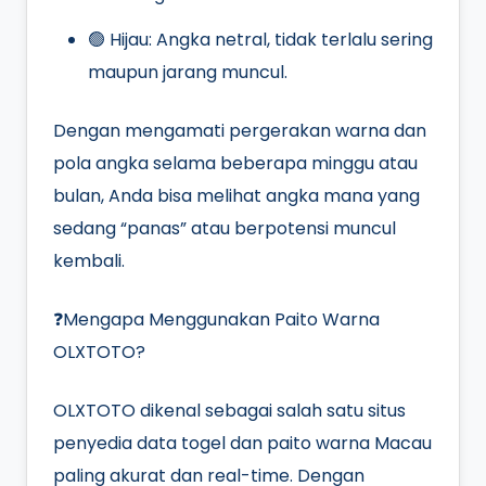
🟢 Hijau: Angka netral, tidak terlalu sering
maupun jarang muncul.
Dengan mengamati pergerakan warna dan
pola angka selama beberapa minggu atau
bulan, Anda bisa melihat angka mana yang
sedang “panas” atau berpotensi muncul
kembali.
❓Mengapa Menggunakan Paito Warna
OLXTOTO?
OLXTOTO dikenal sebagai salah satu situs
penyedia data togel dan paito warna Macau
paling akurat dan real-time. Dengan