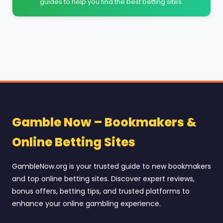
guides to help you find the best betting sites.
Gamble Now – Bookmakers &
Online Betting Sites
GambleNow.org is your trusted guide to new bookmakers
and top online betting sites. Discover expert reviews,
bonus offers, betting tips, and trusted platforms to
enhance your online gambling experience.