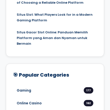
of Choosing a Reliable Online Platform
Situs Slot: What Players Look for in a Modern
Gaming Platform
Situs Gacor Slot Online: Panduan Memilih
Platform yang Aman dan Nyaman untuk
Bermain
🎯 Popular Categories
Gaming
177
Online Casino
162