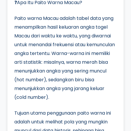
❓Apa Itu Paito Warna Macau?
Paito warna Macau adalah tabel data yang
menampilkan hasil keluaran angka togel
Macau dari waktu ke waktu, yang diwarnai
untuk menandai frekuensi atau kemunculan
angka tertentu. Warna-warna ini memiliki
arti statistik: misalnya, warna merah bisa
menunjukkan angka yang sering muncul
(hot number), sedangkan biru bisa
menunjukkan angka yang jarang keluar
(cold number).
Tujuan utama penggunaan paito warna ini
adalah untuk melihat pola yang mungkin
muncul dari data historis, sehingga bisa