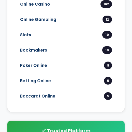
Online Casino
162
Online Gambling
12
Slots
10
Bookmakers
10
Poker Online
9
Betting Online
5
Baccarat Online
5
✅ Trusted Platform