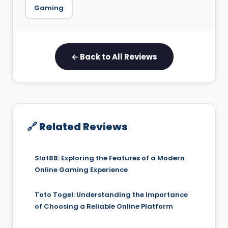
Gaming
← Back to All Reviews
🔗 Related Reviews
Slot88: Exploring the Features of a Modern
Online Gaming Experience
Toto Togel: Understanding the Importance
of Choosing a Reliable Online Platform