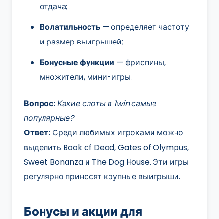
отдача;
Волатильность
— определяет частоту
и размер выигрышей;
Бонусные функции
— фриспины,
множители, мини-игры.
Вопрос:
Какие слоты в 1win самые
популярные?
Ответ:
Среди любимых игроками можно
выделить Book of Dead, Gates of Olympus,
Sweet Bonanza и The Dog House. Эти игры
регулярно приносят крупные выигрыши.
Бонусы и акции для