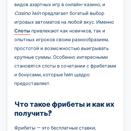
видов азартных игр в онлайн-казино, и
Casino 1win
предлагает богатый выбор
игровых автоматов на любой вкус. Именно
Слоты
привлекают как новичков, так и
опытных игроков своим разнообразием,
простотой и возможностью выигрывать
крупные суммы. Особенно интересными
становятся слоты в сочетании с фрибетами
и бонусами, которые 1win щедро
предоставляет.
Что такое фрибеты и как их
получить?
Фрибеты — это бесплатные ставки,