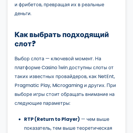
и фрибетов, превращая их в реальные
деньги.
Как выбрать подходящий
слот?
Выбор слота — ключевой момент. На
платформе Casino 1win доступны слоты от
таких известных провайдеров, как NetEnt,
Pragmatic Play, Microgaming и других. При
выборе игры стоит обращать внимание на
следующие параметры:
RTP (Return to Player)
— чем выше
показатель, тем выше теоретическая