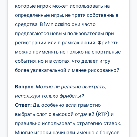
которые игрок может использовать на
определенные игры, не тратя собственные
средства. В 1win casino они часто
предлагаются новым пользователям при
регистрации или в рамках акций. Фрибеты
можно применять не только на спортивные
события, но и в слотах, что делает игру
более увлекательной и менее рискованной.
Вопрос:
Можно ли реально выиграть,
используя только фрибеты?
Ответ:
Да, особенно если грамотно
выбрать слот с высокой отдачей (RTP) и
правильно использовать стратегию ставок.
Многие игроки начинали именно с бонусов