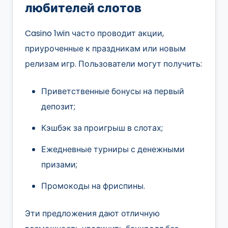
любителей слотов
Casino 1win часто проводит акции,
приуроченные к праздникам или новым
релизам игр. Пользователи могут получить:
Приветственные бонусы на первый
депозит;
Кэшбэк за проигрыш в слотах;
Ежедневные турниры с денежными
призами;
Промокоды на фриспины.
Эти предложения дают отличную