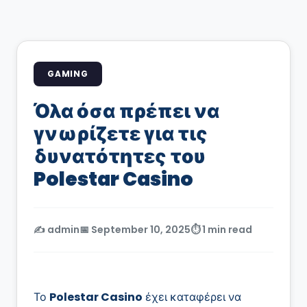
GAMING
Όλα όσα πρέπει να
γνωρίζετε για τις
δυνατότητες του
Polestar Casino
✍️ admin
📅 September 10, 2025
⏱️ 1 min read
Το
Polestar Casino
έχει καταφέρει να