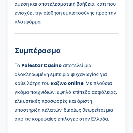
άμεση και αποτελεσματική βοήθεια, κάτι που
ενισχύει την αίσθηση εμπιστοσύνης προς την
πλατφόρμα.
Συμπέρασμα
Το
Polestar Casino
αποτελεί μια
ολοκληρωμένη εμπειρία ψυχαγωγίας για
κάθε λάτρη του
καζινο online
. Με πλούσια
γκάμα παιχνιδιών, υψηλά επίπεδα ασφάλειας,
ελκυστικές προσφορές και άριστη
υποστήριξη πελατών, δικαίως θεωρείται μια
από τις κορυφαίες επιλογές στην Ελλάδα.