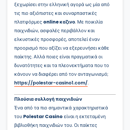
ξεχωρίσει στην ελληνική αγορά ως μία από
τις πιο αξιόπιστες και συναρπαστικές
πλατφόρμες
online καζινο
. Με ποικιλία
παιχνιδιών, ασφαλές περιβάλλον και
ελκυστικές προσφορές, αποτελεί έναν
προορισμό που αξίζει να εξερευνήσει κάθε
παίκτης. Αλλά ποιες είναι πραγματικά οι
δυνατότητες και τα πλεονεκτήματα που το
κάνουν να διαφέρει από τον ανταγωνισμό;
https://polestar-casino1.com/
.
Πλούσια συλλογή παιχνιδιών
Ένα από τα πιο σημαντικά χαρακτηριστικά
του
Polestar Casino
είναι η εκτεταμένη
βιβλιοθήκη παιχνιδιών του. Οι παίκτες