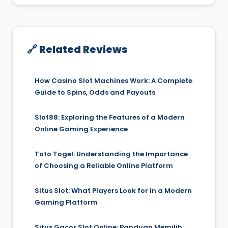
🔗 Related Reviews
How Casino Slot Machines Work: A Complete
Guide to Spins, Odds and Payouts
Slot88: Exploring the Features of a Modern
Online Gaming Experience
Toto Togel: Understanding the Importance
of Choosing a Reliable Online Platform
Situs Slot: What Players Look for in a Modern
Gaming Platform
Situs Gacor Slot Online: Panduan Memilih