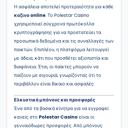
Η ασφάλεια αποτελεί προτεραιότητα για κάθε
καζινο online
. Το Polestar Casino
χρησιμοποιεί σύγχρονα πρωτόκολλα
κρυπτογράφησης για να προστατεύει τα
προσωπικά δεδομένα και τις συναλλαγές των
παικτών. Επιπλέον, η πλατφόρμα λειτουργεί
με άδεια, κάτι που προσθέτει αξιοπιστία και
διαφάνεια. Έτσι, οι παίκτες μπορούν να
παίζουν με σιγουριά, γνωρίζοντας ότι το
περιβάλλον είναι δίκαιο και ασφαλές.
Ελκυστικά μπόνους και προσφορές
Ένα από τα βασικά κίνητρα για να εγγραφεί
κανείς στο
Polestar Casino
είναι οι
γενναιόδωρες προσφορές. Από μπόνους