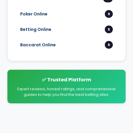
Poker Online
9
Betting Online
5
Baccarat Online
5
✅ Trusted Platform
Expert reviews, honest ratings, and comprehensive
guides to help you find the best betting sites.