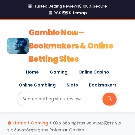
🎰 Trusted Betting Reviews
🔒 100% Secure
📰 RSS
🗺️ Sitemap
Gamble Now –
Bookmakers & Online
Betting Sites
Home
Gaming
Online Casino
Online Gambling
Slots
Bookmakers
🔍
🏠 Home
/
Gaming
/
Όλα όσα πρέπει να γνωρίζετε για
τις δυνατότητες του Polestar Casino