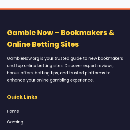
Gamble Now – Bookmakers &
Online Betting Sites
GambleNow.org is your trusted guide to new bookmakers
and top online betting sites. Discover expert reviews,
bonus offers, betting tips, and trusted platforms to
enhance your online gambling experience.
Quick Links
Home
Gaming