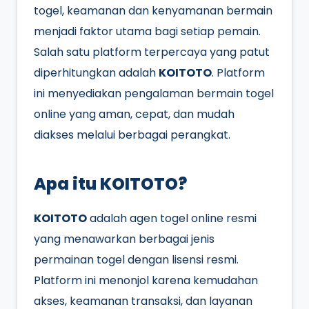
togel, keamanan dan kenyamanan bermain
menjadi faktor utama bagi setiap pemain.
Salah satu platform terpercaya yang patut
diperhitungkan adalah
KOITOTO
. Platform
ini menyediakan pengalaman bermain togel
online yang aman, cepat, dan mudah
diakses melalui berbagai perangkat.
Apa itu KOITOTO?
KOITOTO
adalah agen togel online resmi
yang menawarkan berbagai jenis
permainan togel dengan lisensi resmi.
Platform ini menonjol karena kemudahan
akses, keamanan transaksi, dan layanan