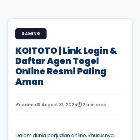
GAMING
KOITOTO | Link Login &
Daftar Agen Togel
Online Resmi Paling
Aman
✍️ admin
📅 August 31, 2025
⏱️ 2 min read
Dalam dunia perjudian online, khususnya