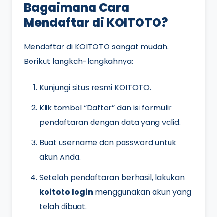
Bagaimana Cara
Mendaftar di KOITOTO?
Mendaftar di KOITOTO sangat mudah.
Berikut langkah-langkahnya:
Kunjungi situs resmi KOITOTO.
Klik tombol “Daftar” dan isi formulir
pendaftaran dengan data yang valid.
Buat username dan password untuk
akun Anda.
Setelah pendaftaran berhasil, lakukan
koitoto login
menggunakan akun yang
telah dibuat.