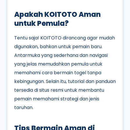
Apakah KOITOTO Aman
untuk Pemula?
Tentu saja! KOITOTO dirancang agar mudah
digunakan, bahkan untuk pemain baru.
Antarmuka yang sederhana dan navigasi
yang jelas memudahkan pemula untuk
memahami cara bermain togel tanpa
kebingungan. Selain itu, tutorial dan panduan
tersedia di situs resmi untuk membantu
pemain memahami strategi dan jenis
taruhan.
Tips Bermain Aman di