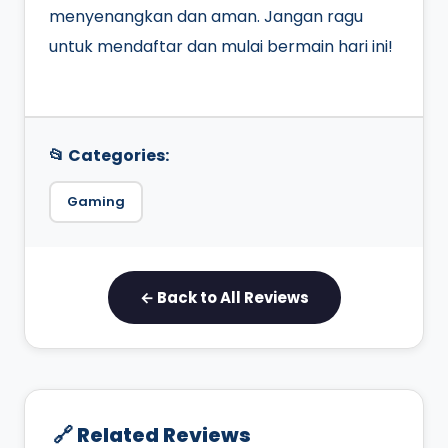
menyenangkan dan aman. Jangan ragu
untuk mendaftar dan mulai bermain hari ini!
📂 Categories:
Gaming
← Back to All Reviews
🔗 Related Reviews