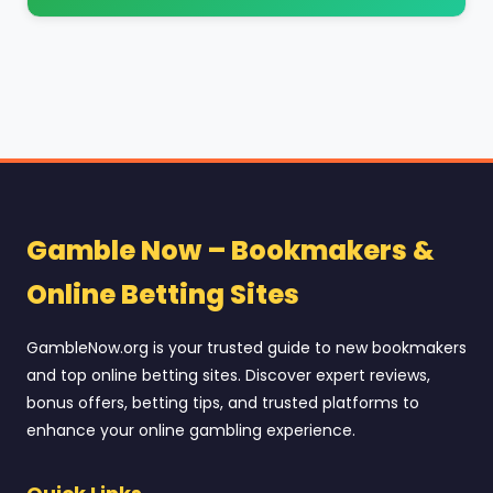
Gamble Now – Bookmakers &
Online Betting Sites
GambleNow.org is your trusted guide to new bookmakers
and top online betting sites. Discover expert reviews,
bonus offers, betting tips, and trusted platforms to
enhance your online gambling experience.