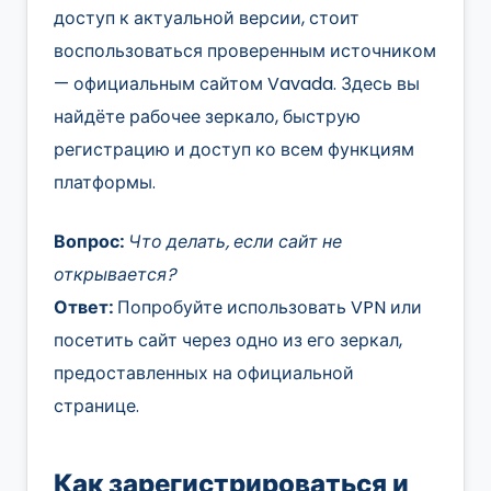
доступ к актуальной версии, стоит
воспользоваться проверенным источником
— официальным сайтом Vavada. Здесь вы
найдёте рабочее зеркало, быструю
регистрацию и доступ ко всем функциям
платформы.
Вопрос:
Что делать, если сайт не
открывается?
Ответ:
Попробуйте использовать VPN или
посетить сайт через одно из его зеркал,
предоставленных на официальной
странице.
Как зарегистрироваться и