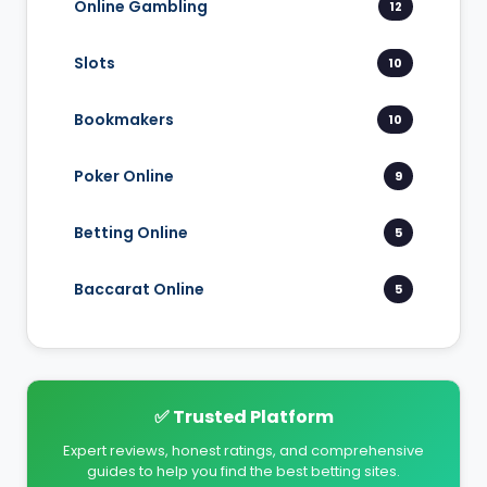
Online Gambling
12
Slots
10
Bookmakers
10
Poker Online
9
Betting Online
5
Baccarat Online
5
✅ Trusted Platform
Expert reviews, honest ratings, and comprehensive
guides to help you find the best betting sites.