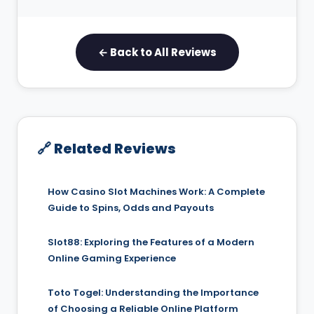
← Back to All Reviews
🔗 Related Reviews
How Casino Slot Machines Work: A Complete
Guide to Spins, Odds and Payouts
Slot88: Exploring the Features of a Modern
Online Gaming Experience
Toto Togel: Understanding the Importance
of Choosing a Reliable Online Platform