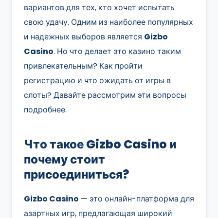
вариантов для тех, кто хочет испытать
свою удачу. Одним из наиболее популярных
и надежных выборов является
Gizbo
Casino
. Но что делает это казино таким
привлекательным? Как пройти
регистрацию и что ожидать от игры в
слоты? Давайте рассмотрим эти вопросы
подробнее.
Что такое Gizbo Casino и
почему стоит
присоединиться?
Gizbo Casino
— это онлайн-платформа для
азартных игр, предлагающая широкий