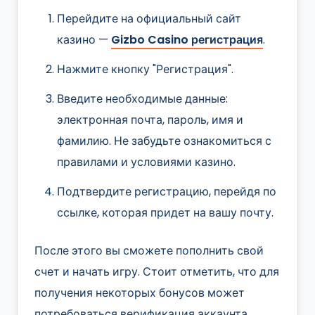
Перейдите на официальный сайт
казино —
Gizbo Casino регистрация
.
Нажмите кнопку "Регистрация".
Введите необходимые данные:
электронная почта, пароль, имя и
фамилию. Не забудьте ознакомиться с
правилами и условиями казино.
Подтвердите регистрацию, перейдя по
ссылке, которая придет на вашу почту.
После этого вы сможете пополнить свой
счет и начать игру. Стоит отметить, что для
получения некоторых бонусов может
потребоваться верификация аккаунта.