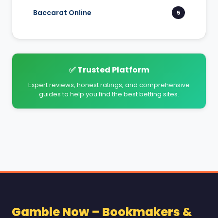
Baccarat Online
5
✅ Trusted Platform
Expert reviews, honest ratings, and comprehensive
guides to help you find the best betting sites.
Gamble Now – Bookmakers &