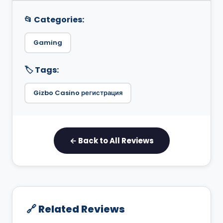
📂 Categories:
Gaming
🏷️ Tags:
Gizbo Casino регистрация
← Back to All Reviews
🔗 Related Reviews