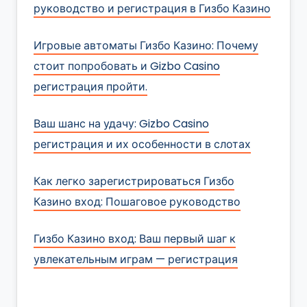
руководство и регистрация в Гизбо Казино
Игровые автоматы Гизбо Казино: Почему
стоит попробовать и Gizbo Casino
регистрация пройти.
Ваш шанс на удачу: Gizbo Casino
регистрация и их особенности в слотах
Как легко зарегистрироваться Гизбо
Казино вход: Пошаговое руководство
Гизбо Казино вход: Ваш первый шаг к
увлекательным играм — регистрация