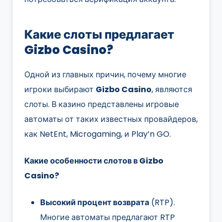
Какие слоты предлагает
Gizbo Casino?
Одной из главных причин, почему многие
игроки выбирают
Gizbo Casino
, являются
слоты. В казино представлены игровые
автоматы от таких известных провайдеров,
как NetEnt, Microgaming, и Play’n GO.
Какие особенности слотов в Gizbo
Casino?
Высокий процент возврата
(RTP).
Многие автоматы предлагают RTP